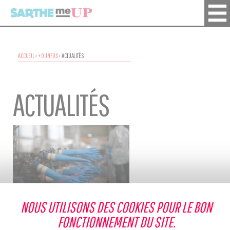
ACCUEIL
›
+ D'INFOS
›
ACTUALITÉS
ACTUALITÉS
19 Avril 2024
NOUS UTILISONS DES COOKIES POUR LE BON
ManiKHeir, usine sarthoise de
FONCTIONNEMENT DU SITE.
gants en nitrile unique en Europe !
DÉCOUVRIR