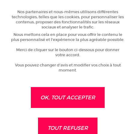
Nos partenaires et nous-mêmes utilisons différentes
technologies, telles que les cookies, pour personnaliser les
contenus, proposer des fonctionnalités sur les réseaux
sociaux et analyser le trafic.
Nous mettons cela en place pour vous offrir le contenu le
plus personnalisé et l'expérience la plus agréable possible.
19 Avril 2024
Merci de cliquer sur le bouton ci-dessous pour donner
Le Géoparc Normandie-Maine
votre accord.
labellisé "Géoparc mondial
Vous pouvez changer d'avis et modifier vos choix à tout
Unesco" !
DÉCOUVRIR
moment.
OK, TOUT ACCEPTER
18 Avril 2024
Soirée Explore : des sportifs
TOUT REFUSER