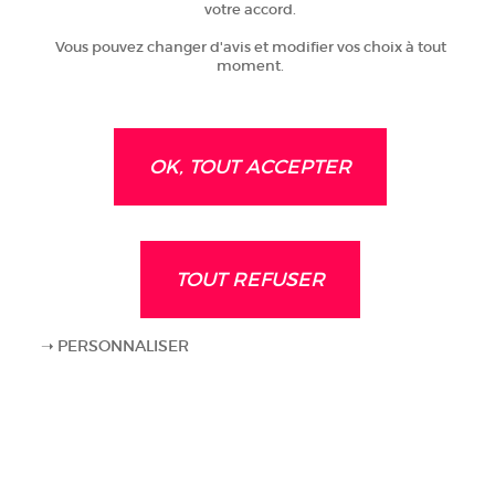
votre accord.
Vous pouvez changer d'avis et modifier vos choix à tout
moment.
LE MANS UNIVERSITÉ
SARTHE TOURISME
Visiter le site
Visiter le site
OK, TOUT ACCEPTER
TOUT REFUSER
LE MANS
INITIATIVE SARTHE
DÉVELOPPEMENT
Visiter le site
Visiter le site
PERSONNALISER