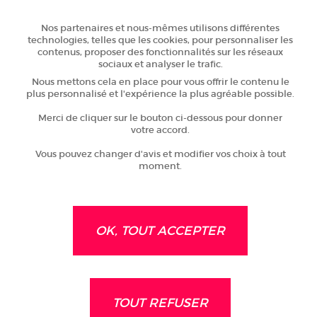
CODE POSTAL
Nos partenaires et nous-mêmes utilisons différentes
technologies, telles que les cookies, pour personnaliser les
VILLE
contenus, proposer des fonctionnalités sur les réseaux
sociaux et analyser le trafic.
EMAIL
*
Nous mettons cela en place pour vous offrir le contenu le
plus personnalisé et l'expérience la plus agréable possible.
TÉLÉPHONE
Merci de cliquer sur le bouton ci-dessous pour donner
votre accord.
VOUS ÊTES INTÉRESSÉ PAR :
Vous pouvez changer d'avis et modifier vos choix à tout
CRÉATION
D'ENTREPRISE
moment.
REPRISE
D'ENTREPRISE
IMPLANTATION
D'ENTREPRISE
OK, TOUT ACCEPTER
VOTRE MESSAGE
*
TOUT REFUSER