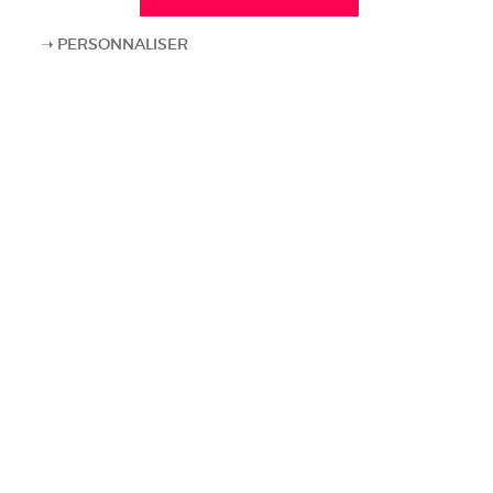
PERSONNALISER
* Champs obligatoires
REJOIGNEZ