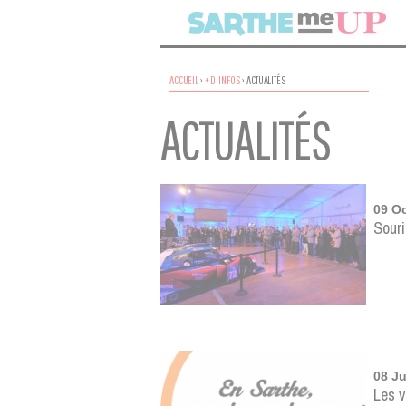
ACCUEIL
›
+ D'INFOS
›
ACTUALITÉS
ACTUALITÉS
09 O
Souri
08 Ju
Les 