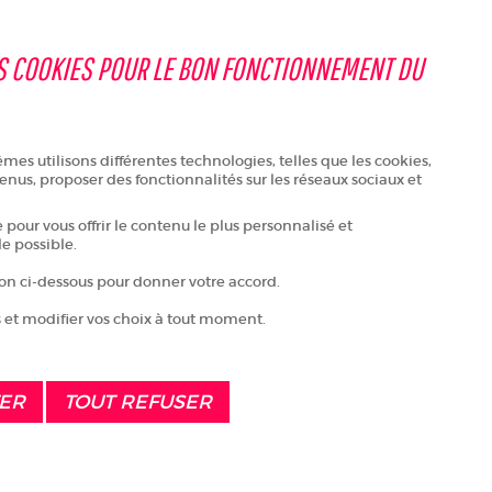
+ D'INFOS
LANCEZ-VOUS EN
SARTHE !
S COOKIES POUR LE BON FONCTIONNEMENT DU
es utilisons différentes technologies, telles que les cookies,
enus, proposer des fonctionnalités sur les réseaux sociaux et
pour vous offrir le contenu le plus personnalisé et
le possible.
20 Juin 2017
Vincent, gagnant du concours
ton ci-dessous pour donner votre accord.
En Sarthe, chaque heure est
 et modifier vos choix à tout moment.
la meilleure, au coeur des 24H
DÉCOUVRIR
TER
TOUT REFUSER
06 Juin 2017
Les grands gagnants du