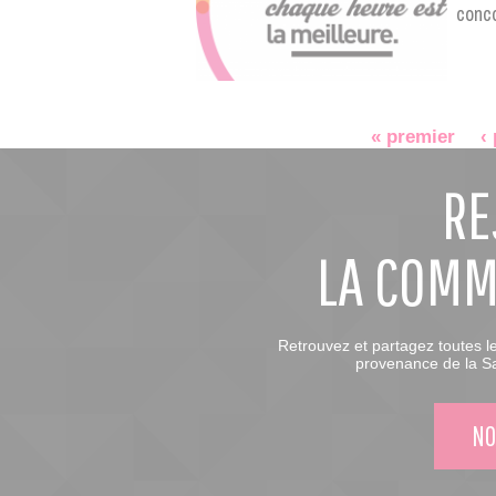
conc
« premier
‹
RE
LA COM
Retrouvez et partagez toutes l
provenance de la Sa
NO