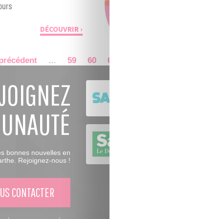
ours
DÉCOUVRIR
 précédent
59
60
61
62
64
65
66
…
63
JOIGNEZ
MUNAUTÉ
es bonnes nouvelles en
rthe. Rejoignez-nous !
US CONTACTER