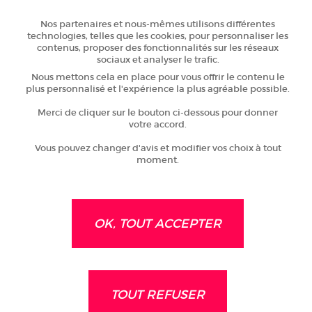
ECONOMIE
Nos partenaires et nous-mêmes utilisons différentes
technologies, telles que les cookies, pour personnaliser les
contenus, proposer des fonctionnalités sur les réseaux
sociaux et analyser le trafic.
Nous mettons cela en place pour vous offrir le contenu le
L’entreprise Alto, spécialisée dans la conception de structures en bois, a
plus personnalisé et l'expérience la plus agréable possible.
choisi de s’implanter à Mamers. Depuis la Sarthe, elle espère développer
son activité dans le Grand Ouest.
Merci de cliquer sur le bouton ci-dessous pour donner
votre accord.
Vous pouvez changer d'avis et modifier vos choix à tout
moment.
C’est en présence de Véronique Rivron, présidente de Sarthe
Développement et Frédéric Beauchef, conseiller départemental du canton et
maire de Mamers, que les dirigeants du Groupe Clément sont venus
présenter Alto, nouvelle venue dans le paysage industriel du Saosnois.
Spécialisée dans la fabrication de charpentes industrielles, traditionnelles,
OK, TOUT ACCEPTER
de lamellé-collé et d’ossatures bois, cette entreprise familiale fournit des
structures en bois pour tous types de projets depuis le début des années
1970.
Après Arbois, Bourgoin-Jallieu et Dijon, l’entreprise a choisi Mamers pour
implanter son quatrième site en France. «
Un choix qui nous réjouit et qui
s’inscrit dans la nouvelle dynamique de développement économique de
TOUT REFUSER
notre territoire
» a expliqué Frédéric Beauchef.