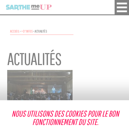
ACCUEIL
›
+ D'INFOS
›
ACTUALITÉS
ACTUALITÉS
NOUS UTILISONS DES COOKIES POUR LE BON
02 Juin 2025
Un évènement « BD à l’Épau »
FONCTIONNEMENT DU SITE.
autour de l’épopée Rondeau
DÉCOUVRIR