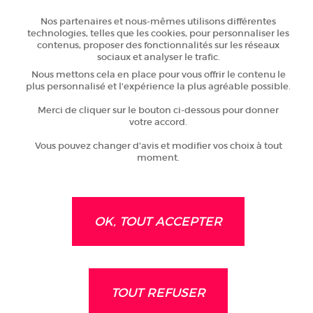
Nos partenaires et nous-mêmes utilisons différentes
technologies, telles que les cookies, pour personnaliser les
contenus, proposer des fonctionnalités sur les réseaux
sociaux et analyser le trafic.
Nous mettons cela en place pour vous offrir le contenu le
plus personnalisé et l'expérience la plus agréable possible.
Merci de cliquer sur le bouton ci-dessous pour donner
28 Mai 2025
votre accord.
Un musée automobile unique au
monde en Sarthe !
DÉCOUVRIR
Vous pouvez changer d'avis et modifier vos choix à tout
moment.
OK, TOUT ACCEPTER
21 Mai 2025
Le 41e Festival de l'Épau est
TOUT REFUSER
lancé !
DÉCOUVRIR