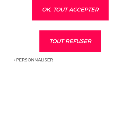
Augustin Delbecque
Ewan Hatfout
OK, TOUT ACCEPTER
Nicolas Kocik
Défenseurs
TOUT REFUSER
Alexandre Lauray
Amadou Cissé
Anthony Ribelin
Harold Voyer
PERSONNALISER
Isaac Cossier
Lucas Buades
Taylor Luvambo
Noa Boissé
Samuel Yohou
Théo Eyoum
Milieux de terrain
Jean Vercruysse
Edwin Quarshie
Malang Gomes
Martin Rossignol
Milan Robin
Attaquants