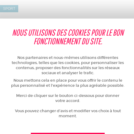
SPORT
NOUS UTILISONS DES COOKIES POUR LE BON
Les joueurs, dirigeants, et bénévoles du Mans FC, sont prêts pour une
FONCTIONNEMENT DU SITE.
nouvelle saison en Ligue 2, marquée par le quarantième anniversaire du
club.
Nos partenaires et nous-mêmes utilisons différentes
Mardi 7 octobre, l'ensemble de l'équipe s'est prêtée à l’exercice de la photo
technologies, telles que les cookies, pour personnaliser les
officielle.
contenus, proposer des fonctionnalités sur les réseaux
sociaux et analyser le trafic.
Le Département, premier partenaire du sport en Sarthe, encourage le
Nous mettons cela en place pour vous offrir le contenu le
club sarthois pour cette nouvelle saison !
plus personnalisé et l'expérience la plus agréable possible.
Merci de cliquer sur le bouton ci-dessous pour donner
votre accord.
L'ÉQUIPE MASCULINE 2025-2026
Vous pouvez changer d'avis et modifier vos choix à tout
moment.
Gardiens