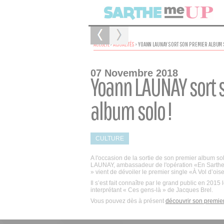
ACCUEIL
›
ACTUALITÉS
›
YOANN LAUNAY SORT SON PREMIER ALBUM 
07 Novembre 2018
Yoann LAUNAY sort 
album solo !
CULTURE
A l'occasion de la sortie de son premier album s
LAUNAY, ambassadeur de l'opération «En Sarthe
» vient de dévoiler le premier single «À Vol d’ois
Il s’est fait connaître par le grand public en 2015
interprétant « Ces gens-là » de Jacques Brel.
Vous pouvez dès à présent
découvrir son premier